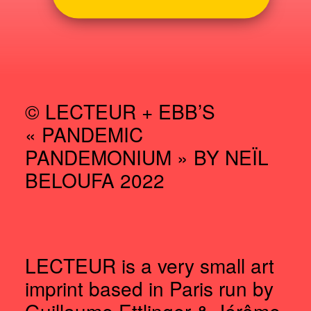
x
Lecteur
T-
shirt
© LECTEUR + EBB’S
« PANDEMIC
PANDEMONIUM » BY NEÏL
BELOUFA 2022
LECTEUR is a very small art
imprint based in Paris run by