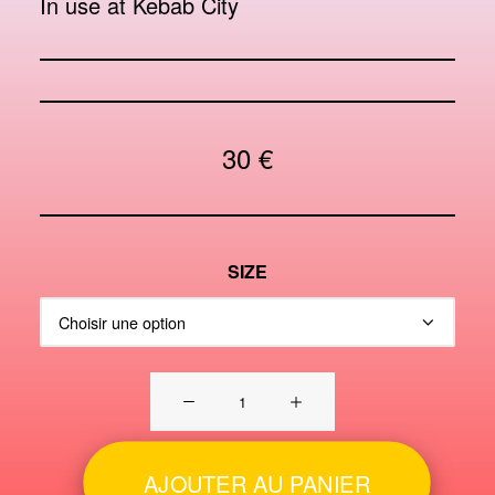
In use at Kebab City
30
€
SIZE
quantité
de
Kebab
City
AJOUTER AU PANIER