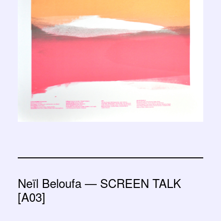
Neïl Beloufa — SCREEN TALK
[A03]