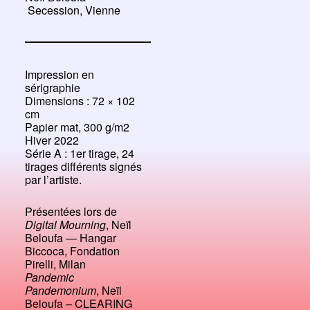
Secession, Vienne
Impression en
sérigraphie
Dimensions : 72 × 102
cm
Papier mat, 300 g/m2
Hiver 2022
Série A : 1er tirage, 24
tirages différents signés
par l’artiste.
Présentées lors de
Digital Mourning
, Neïl
Beloufa — Hangar
Biccoca, Fondation
Pirelli, Milan
Pandemic
Pandemonium
, Neïl
Beloufa – CLEARING