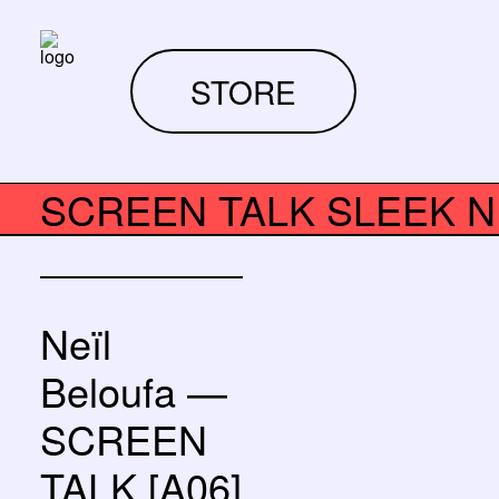
STORE
SCREEN TALK SLEEK N
Neïl
Beloufa —
SCREEN
TALK [A06]