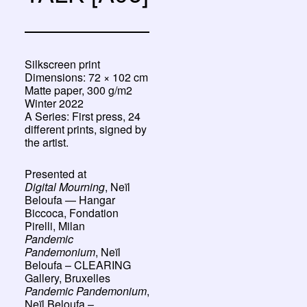
Silkscreen print
Dimensions: 72 × 102 cm
Matte paper, 300 g/m2
Winter 2022
A Series: First press, 24
different prints, signed by
the artist.
Presented at
Digital Mourning
, Neïl
Beloufa — Hangar
Biccoca, Fondation
Pirelli, Milan
Pandemic
Pandemonium
, Neïl
Beloufa – CLEARING
Gallery, Bruxelles
Pandemic Pandemonium
,
Neïl Beloufa –