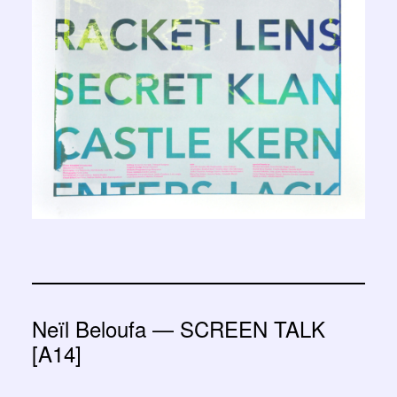
Neïl Beloufa — SCREEN TALK
[A14]